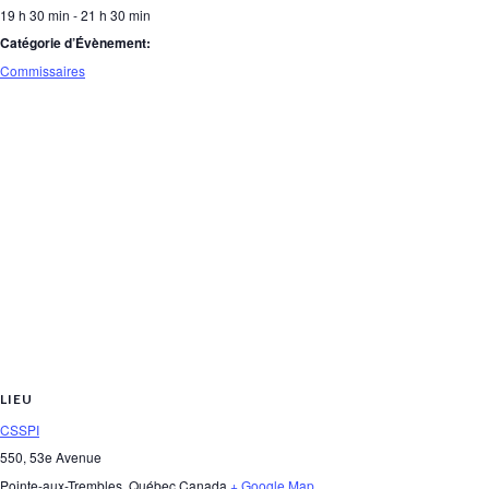
19 h 30 min - 21 h 30 min
Catégorie d’Évènement:
Commissaires
LIEU
CSSPI
550, 53e Avenue
Pointe-aux-Trembles
,
Québec
Canada
+ Google Map