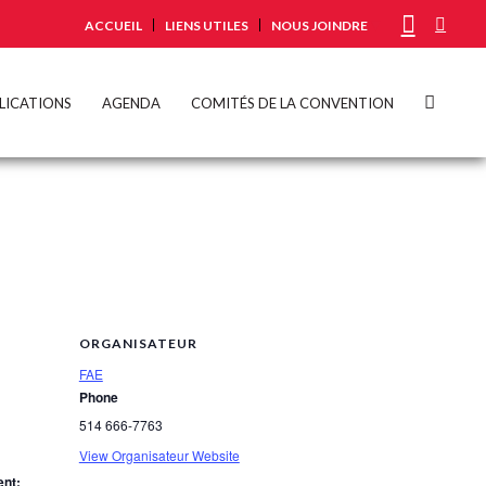
ACCUEIL
LIENS UTILES
NOUS JOINDRE
LICATIONS
AGENDA
COMITÉS DE LA CONVENTION
ORGANISATEUR
FAE
Phone
514 666-7763
View Organisateur Website
nt: