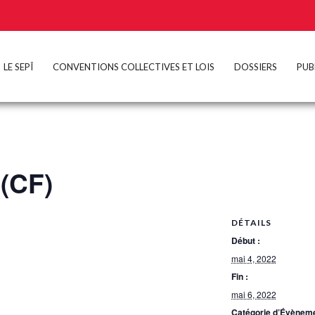
LE SEPÎ
CONVENTIONS COLLECTIVES ET LOIS
DOSSIERS
PUB
 (CF)
DÉTAILS
Début :
mai 4, 2022
Fin :
mai 6, 2022
Catégorie d’Évèneme