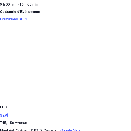
9 h 00 min - 16 h 00 min
Catégorie d’Évènement:
Formations SEPI
LIEU
SEPÎ
745, 15e Avenue
Montréal
,
Québec
H1B3P9
Canada
+ Google Map